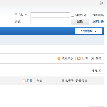
用戶名
自動登錄
找回密碼
登錄
密碼
立即註冊
快捷導航
收藏本版
|
訂閱
|
存檔
返 回
新窗
作者
回復/查看
最後發表