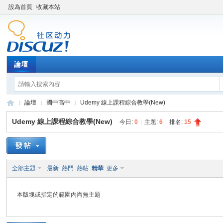
設為首頁
收藏本站
論壇
論壇
國中高中
Udemy 線上課程綜合教學(New)
Udemy 線上課程綜合教學(New)
今日:
0
|
主題:
6
|
排名:
15
XY
»
›
›
全部主題
最新
熱門
熱帖
精華
更多
本版塊或指定的範圍內尚無主題