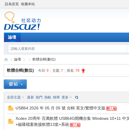
設為首頁
收藏本站
論壇
論壇
軟體合輯(數位)
軟體合輯(數位)
今日:
0
|
主題:
7
|
排名:
78
XY
»
›
›
全部主題
最新
熱門
熱帖
精華
更多
USB64 2026 年 05 月 05 號 合輯 英文/繁體中文版
Xcdex 20周年 百萬軟體 USB64G開機合集 Windows 10+11 中
+磁碟檔案救援軟體13套+系統