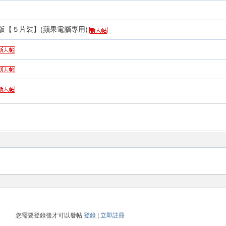
繁體中文版【５片裝】(蘋果電腦專用)
您需要登錄後才可以發帖
登錄
|
立即註冊