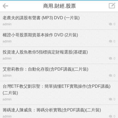
商用.財經.股票
老農夫的講股有聲書 (MP3) DVD (一片裝)
admin
0
權證小哥股票期貨基本操作 DVD (2片裝)
admin
0
投資達人股魚教你5指標搞定財報選股(基礎篇)
admin
0
艾密莉教你：自動化存股(含PDF講義)(二片裝)
admin
0
台灣ETF教父劉宗聖：簡單搞懂ETF實戰操作(含PDF講義)
(二片裝)
admin
0
籌碼達人陳威良：籌碼分析實戰(含PDF講義)(二片裝)
admin
0