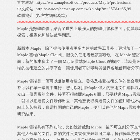
官方網站: 
https://www.maplesoft.com/products/Maple/professional
中文網站: 
http://www.cybernet-ap.com.tw/zh.php?m=357&t=65,99
-=-=-=-=-=-=-=-=-=-=-=-=-=-=-=-=-=-=-=-=-=-=-=-=-=-=-=-=-=-=-=-=-=-=-=-
Maple 是數學軟體，結合了世界上最強大的數學引擎和界面，使其非常
探索，視覺化和解決數學問題。 

新版本 Maple    除了提供使用者更多內建的數學工具外，更增加了一全
Maple 雲端(Maple Cloud)。眼尖的使用者應該都發現，在 Maple 豐
面，新的版本多出了一個 Maple 雲端(Maple Cloud)的欄位，這就是 Ma
端的技術建立的共享平台，讓使用者可以即時與世界各地使用者分享自
Maple 雲端是一個可以讓使用者建立、發佈及接受技術文件的整合環境
都可以在單一環境中進行：您可以利用Maple 強大的技術文件編輯以及
立出一份豐富的文件，接著不須離開Maple介面，只要點選Maple雲端
，就可以把這份文件發佈出去；其他想要取得這份文件的使用者也不必
站上苦苦搜尋，僅需打開他自己的Maple，便可以在他的Maple雲端中
研究結果。 

Maple 雲端具有下列功能，比如說當啟動 Maple    後即可立刻分享文
其他人分享的文件。新的文件只要幾個按鈕即可共享，操作簡單方便。