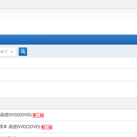
帖子
搜
索
授DVD(6DVD)
課本 函授DVD(2DVD)