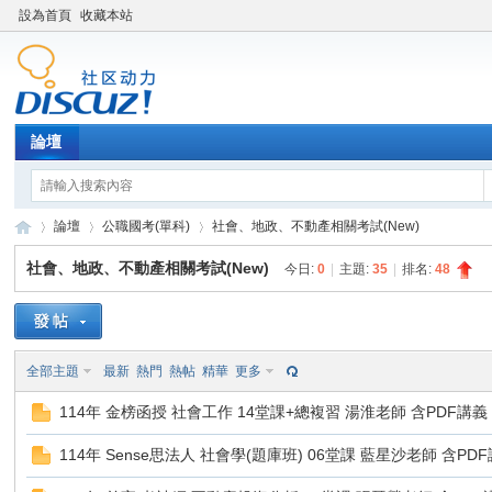
設為首頁
收藏本站
論壇
論壇
公職國考(單科)
社會、地政、不動產相關考試(New)
社會、地政、不動產相關考試(New)
今日:
0
|
主題:
35
|
排名:
48
XY
»
›
›
全部主題
最新
熱門
熱帖
精華
更多
114年 金榜函授 社會工作 14堂課+總複習 湯淮老師 含PDF講義 函
114年 Sense思法人 社會學(題庫班) 06堂課 藍星沙老師 含PDF